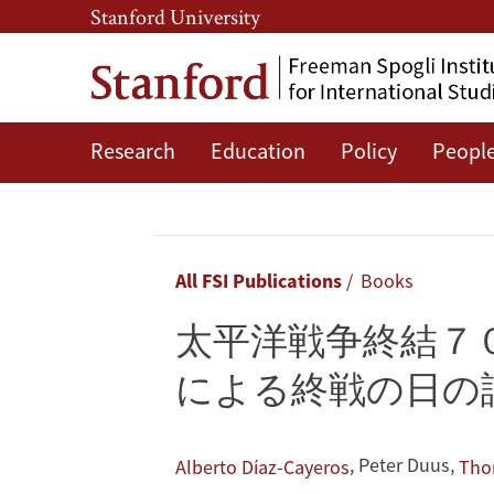
Skip
Skip
Stanford University
to
to
main
main
content
navigation
Research
Education
Policy
Peopl
太
平
洋
Breadcrumb
All FSI Publications
Books
戦
太平洋戦争終結７
争
による終戦の日の
終
結
,
Peter Duus
,
Alberto Díaz-Cayeros
Tho