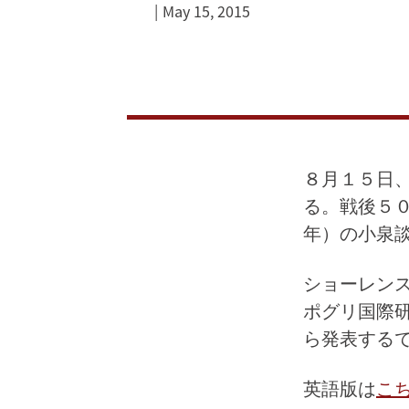
May 15, 2015
７
０
周
年
に
８月１５日
る。戦後５
考
年）の小泉
え
ショーレンス
る：
ポグリ国際研
８
ら発表する
人
英語版は
こ