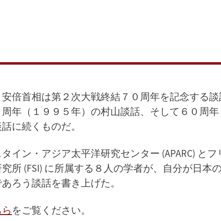
、安倍首相は第２次大戦終結７０周年を記念する談
０周年（１９９５年）の村山談話、そして６０周年
談話に続くものだ。
タイン・アジア太平洋研究センター (APARC) と
究所 (FSI) に所属する８人の学者が、自分が日本
であろう談話を書き上げた。
ちら
をご覧ください。