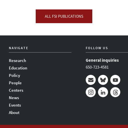
ALL FSI PUBLICATIONS
NAVIGATE
FOLLOW US
General inquiries
Research
650-723-4581
Education
Policy
People
Mail
Bluesky
Youtub
Centers
News
Instagram
LinkedIn
Thread
Events
About