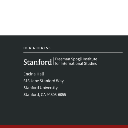
の
ス
タ
ン
OUR ADDRESS
フ
ォ
Encina Hall
ー
616 Jane Stanford Way
Stanford University
ド
Stanford, CA 94305-6055
研
究