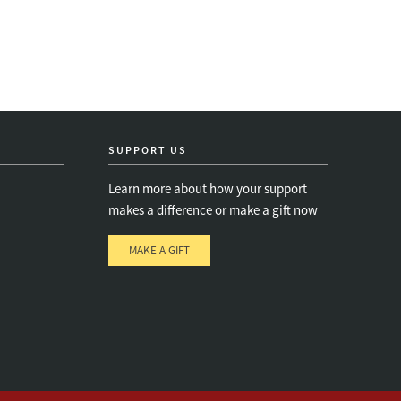
SUPPORT US
Learn more about how your support
makes a difference or make a gift now
MAKE A GIFT
e
s