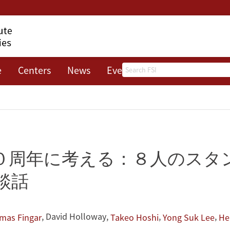
Search
e
Centers
News
Events
About
０周年に考える：８人のスタ
談話
,
David Holloway
,
,
,
mas Fingar
Takeo Hoshi
Yong Suk Lee
He